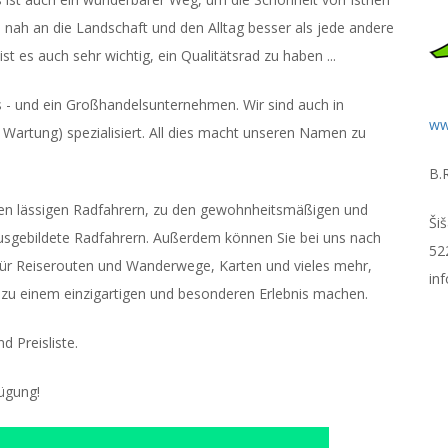
e nah an die Landschaft und den Alltag besser als jede andere
st es auch sehr wichtig, ein Qualitätsrad zu haben ...
els - und ein Großhandelsunternehmen. Wir sind auch in
ww
Wartung) spezialisiert. All dies macht unseren Namen zu
B.R
 den lässigen Radfahrern, zu den gewohnheitsmäßigen und
Ši
ausgebildete Radfahrern. Außerdem können Sie bei uns nach
52
, für Reiserouten und Wanderwege, Karten und vieles mehr,
in
s zu einem einzigartigen und besonderen Erlebnis machen.
d Preisliste.
fügung!