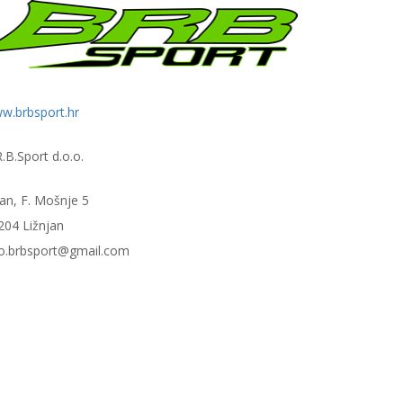
w.brbsport.hr
.B.Sport d.o.o.
šan, F. Mošnje 5
204 Ližnjan
fo.brbsport@gmail.com