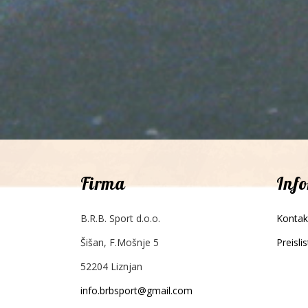
Firma
Inf
B.R.B. Sport d.o.o.
Kontak
Šišan, F.Mošnje 5
Preisli
52204 Liznjan
info.brbsport@gmail.com